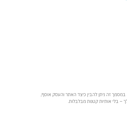
ני מכבדת את פרטיותך ומתחייבת לפעול בשקיפות ובהתאם לחוקי מדינת ישראל, לרבות חוק הגנת הפרטיות, התשמ”א-1981. במסמך זה ניתן להבין כיצד האתר והעסק אוסף,
 – בלי אותיות קטנות מבלבלות.