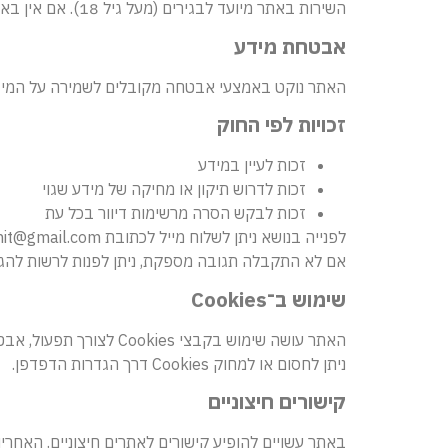
השירות באתר מיועד לבגירים (מעל גיל 18). אם אין באפשרות להסכים בעצמאות משפטית – נדרשת הסכמת הורה או אפוטרופוס.
אבטחת מידע
האתר נוקט באמצעי אבטחה מקובלים לשמירה על המידע
זכויות לפי החוק
זכות לעיין במידע
זכות לדרוש תיקון או מחיקה של מידע שגוי
זכות לבקש הסרה מרשימות דיוור בכל עת
לפנייה בנושא ניתן לשלוח מייל לכתובת pirhit@gmail.com
אם לא התקבלה תגובה מספקת, ניתן לפנות לרשות להגנ
שימוש ב־Cookies
האתר עושה שימוש בקבצי Cookies לצורך תפעול, אבטחה, ניתוח תנועה והתאמה אישית.
ניתן לחסום או למחוק Cookies דרך הגדרות הדפדפן.
קישורים חיצוניים
באתר עשויים להופיע קישורים לאתרים חיצוניים. האחרי