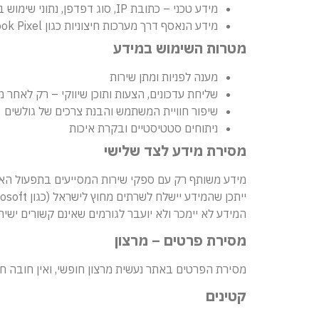
מידע טכני – כתובת IP, סוג דפדפן, נתוני שימוש באתר, Cookies
מידע הנאסף דרך מערכות חיצוניות כגון Google Analytics, Facebook Pixel רב-מסר (דיוור אלקטרוני) ו Clarity
מטרות השימוש במידע
מענה לפניות ומתן שירות
שליחת עדכונים, הצעות ותוכן שיווקי – רק לאחר 
שיפור חוויית המשתמש והבנת צרכים של גולשים
ניתוחים סטטיסטיים ובקרת איכות
מסירת מידע לצד שלישי
מידע משותף רק עם ספקי שירות המסייעים בתפעול האתר והשירותים – לדוגמה:  (Facebook/Instagram
ייתכן שהמידע יישלח לשרתים מחוץ לישראל (כגון Google, Microsoft או Meta ), תוך הקפדה על שימוש במערכות בעלות הגנה נאותה.
המידע לא יימכר ולא יועבר לגורמים שאינם קשורים ישיר
מסירת פרטים – מרצון
מסירת הפרטים באתר נעשית מרצון חופשי, ואין חובה ח
קטינים